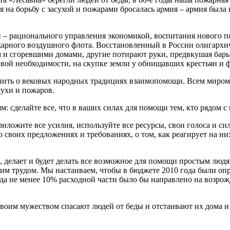
 на борьбу с засухой и пожарами бросалась армия – армия была
ей – рационального управления экономикой, воспитания нового 
ожарного воздушного флота. Восстановленный в России олигархи
м и сгоревшими домами, другие потирают руки, предвкушая бар
рвой необходимости, на скупке земли у обнищавших крестьян и 
мнить о вековых народных традициях взаимопомощи. Всем миром
сухи и пожаров.
 сделайте все, что в ваших силах для помощи тем, кто рядом с 
ложите все усилия, используйте все ресурсы, свои голоса и сил
о своих предложениях и требованиях, о том, как реагирует на ни
 делает и будет делать все возможное для помощи простым людя
своим трудом. Мы настаиваем, чтобы в бюджете 2010 года были 
ода не менее 10% расходной части было бы направлено на возро
воим мужеством спасают людей от беды и отстаивают их дома и