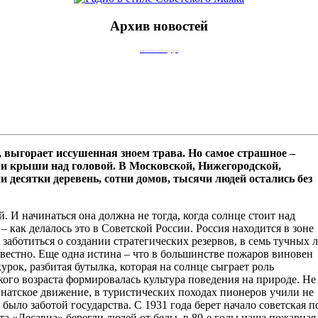
Архив новостей
Joomla календарь
, выгорает иссушенная зноем трава. Но самое страшное –
о и крыши над головой. В Московской, Нижегородской,
 десятки деревень, сотни домов, тысячи людей остались без
й. И начинаться она должна не тогда, когда солнце стоит над
– как делалось это в Советской России. Россия находится в зоне
заботиться о создании стратегических резервов, в семь тучных л
звестно. Еще одна истина – что в большинстве пожаров виновен
рок, разбитая бутылка, которая на солнце сыграет роль
ого возраста формировалась культура поведения на природе. Не
натское движение, в туристических походах пионеров учили не
е было заботой государства. С 1931 года берет начало советская 
та «Лесавиа» берегли людей от беды, в 80-е годы наша пожарна