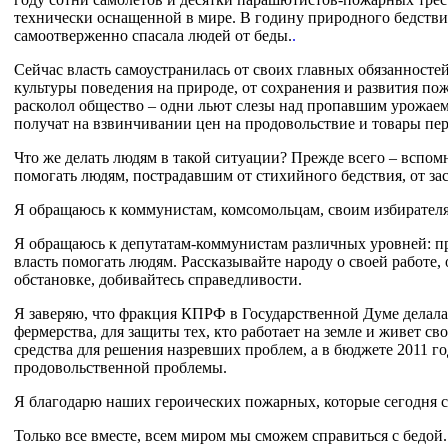
технически оснащенной в мире. В годину природного бедствия
самоотверженно спасала людей от беды.
.
Сейчас власть самоустранилась от своих главных обязанност
культуры поведения на природе, от сохранения и развития п
расколол общество – одни льют слезы над пропавшим урожае
получат на взвинчивании цен на продовольствие и товары пе
Что же делать людям в такой ситуации? Прежде всего – вспо
помогать людям, пострадавшим от стихийного бедствия, от за
Я обращаюсь к коммунистам, комсомольцам, своим избирателям:
Я обращаюсь к депутатам-коммунистам различных уровней: при
власть помогать людям. Рассказывайте народу о своей работе, 
обстановке, добивайтесь справедливости.
Я заверяю, что фракция КПРФ в Государственной Думе делала,
фермерства, для защиты тех, кто работает на земле и живет 
средства для решения назревших проблем, а в бюджете 2011 г
продовольственной проблемы.
Я благодарю наших героических пожарных, которые сегодня с
Только все вместе, всем миром мы сможем справиться с бедой.