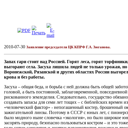
2
010-07-30
Заявление председателя ЦК КПРФ Г.А. Зюганова.
Запах гари стоит над Россией.
Горят леса, горят торфяники
выгорают села. Засуха лишила людей не только урожая, н
Воронежской, Рязанской и других областях России выгорели
крова и без работы.
Засуха – общая беда, и борьба с ней должна быть общей забото
головой, а быть постоянной, заблаговременной, повседневной 
рискованного земледелия. Следовательно, государство обязано 
создавать запасы для семи лет тощих – с библейских времен и
«человеческий фактор» - непогашенный костер, брошенный оку
зажигательной линзы. Поэтому в СССР с юных лет, с пионерск
было модного ныне словечка «экология», но было широкое юн
засорять природу, безопасно пользоваться костром – и это тож
году сотни самолетов и десятки парашютистов-пожарных трес