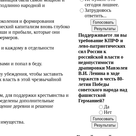
сегодня лишнее.
 подлинно народной и
Затрудняюсь
ответить...
поколения и формирования
ческий капитализм вновь глубоко
ыши и прибыли, которые они
Поддерживаете ли вы
фермеров.
требование КПРФ и
лево-патриотических
 и каждому в отдельности
сил России к
российской власти о
недопустимости
вами и попал в беду.
драпировки Мавзолея
В.И. Ленина в ходе
у убеждения, чтобы заставить
торжеств в честь 80-
х власть в этой чрезвычайной
летия Победы
советского народа над
фашистской
м, для поддержки крестьянства и
Германией?
определены дополнительные
ждение деревни и решение
Да
Нет
 имущества.