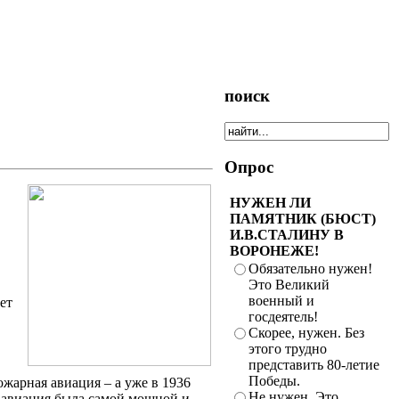
поиск
Опрос
НУЖЕН ЛИ
ПАМЯТНИК (БЮСТ)
И.В.СТАЛИНУ В
ВОРОНЕЖЕ!
Обязательно нужен!
Это Великий
военный и
ет
госдеятель!
Скорее, нужен. Без
этого трудно
представить 80-летие
Победы.
пожарная авиация – а уже в 1936
Не нужен. Это
я авиация была самой мощной и