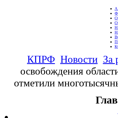
А
Ф
О
О
Н
Н
В
П
К
КПРФ
Новости
За 
освобождения области
отметили многотысяч
Глав