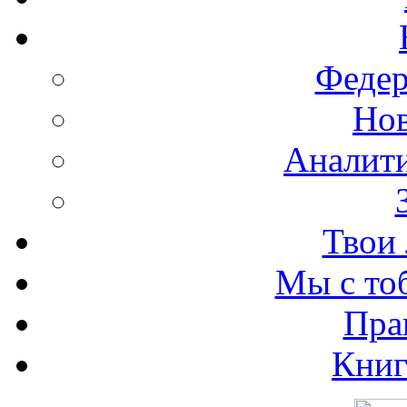
Федер
Нов
Аналити
Твои 
Мы с то
Пра
Книг