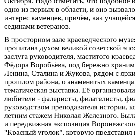
Октября. Надо отметить, что подобное 
одно из первых в области, и оно вызва
интерес каменцев, причём, как учащейс
сединами ветеранов.
В просторном зале краеведческого музея
пропитана духом великой советской эпо
заслуга руководителя, маститого краеве
Фёдора Воробьёва, под бережно храни
Ленина, Сталина и Жукова, рядом с ярк
прошлом района, о знаменитых каменцах
тематическая выставка. Её организовал
любители - фалеристы, филателисты, ф
руководством преподавателя истории, ко
летним стажем Николая Железного. Был
и передвижная экспозиция Воронежског
"Красный уголок", которую представи