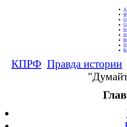
А
Ф
О
О
Н
Н
В
П
К
КПРФ
Правда истории
"Думайт
Глав