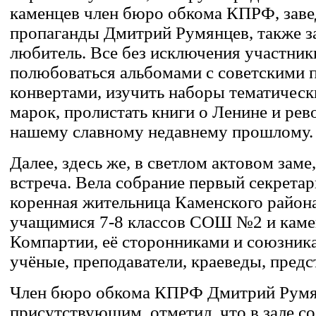
каменцев член бюро обкома КПРФ, зав
пропаганды Дмитрий Румянцев, также з
любитель. Все без исключения участни
полюбоваться альбомами с советскими 
конвертами, изучить наборы тематическ
марок, пролистать книги о Ленине и ре
нашему славному недавнему прошлому.
Далее, здесь же, в светлом актовом зам
встреча. Вела собрание первый секрета
коренная жительница Каменского район
учащимися 7-8 классов СОШ №2 и каме
Компартии, её сторонниками и союзник
учёные, преподаватели, краеведы, предс
Член бюро обкома КПРФ Дмитрий Румян
присутствующим, отметил, что в зале со