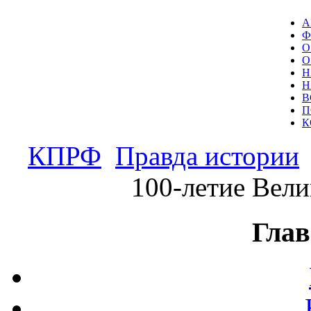
А
Ф
О
О
Н
Н
В
П
К
КПРФ
Правда истории
100-летие Вели
Глав