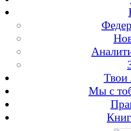
Федер
Нов
Аналити
Твои 
Мы с то
Пра
Книг