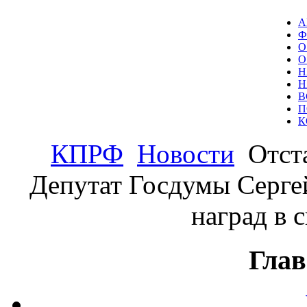
А
Ф
О
О
Н
Н
В
П
К
КПРФ
Новости
Отста
Депутат Госдумы Серге
наград в 
Глав