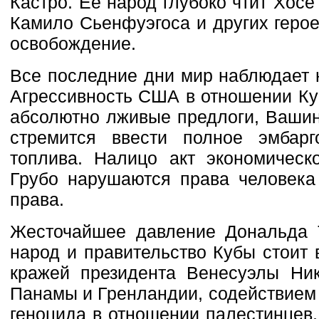
Кастро. Её народ глубоко чтит Хосе
Камило Сьенфуэгоса и других геро
освобождение.
Все последние дни мир наблюдает 
Агрессивность США в отношении Ку
абсолютно лживые предлоги, Вашин
стремится ввести полное эмбар
топлива. Налицо акт экономическ
Грубо нарушаются права человека
права.
Жесточайшее давление Дональда 
народ и правительство Кубы стоит 
кражей президента Венесуэлы Ни
Панамы и Гренландии, содействием
геноцида в отношении палестинцев