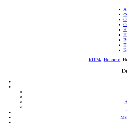
А
Ф
О
О
Н
Н
В
П
К
КПРФ
Новости
Не
Г
А
Мы