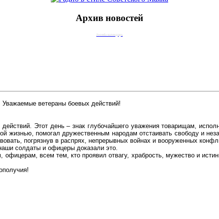
Архив новостей
Joomla календарь
Уважаемые ветераны боевых действий!
х действий. Этот день – знак глубочайшего уважения товарищам, испо
нной жизнью, помогал дружественным народам отстаивать свободу и нез
вовать, погрязнув в распрях, непрерывных войнах и вооруженных конфл
 наши солдаты и офицеры доказали это.
 офицерам, всем тем, кто проявил отвагу, храбрость, мужество и истин
ополучия!