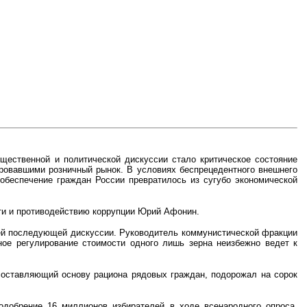
щественной и политической дискуссии стало критическое состояние
ровавшими розничный рынок. В условиях беспрецедентного внешнего
 обеспечение граждан России превратилось из сугубо экономической
ти и противодействию коррупции Юрий Афонин.
ей последующей дискуссии. Руководитель коммунистической фракции
ное регулирование стоимости одного лишь зерна неизбежно ведет к
составляющий основу рациона рядовых граждан, подорожал на сорок
добрение 16 миллионов избирателей в ходе всенародного опроса,