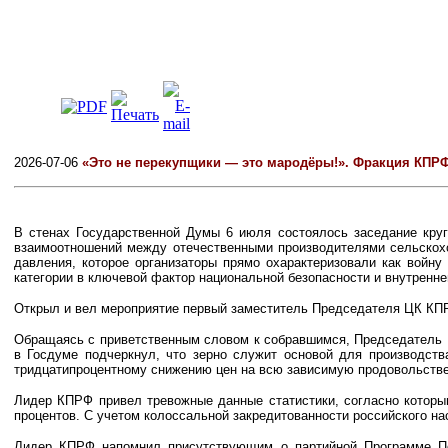
2026-07-06
«Это не перекупщики — это мародёры!». Фракция КПРФ
В стенах Государственной Думы 6 июля состоялось заседание круг
взаимоотношений между отечественными производителями сельскохо
давления, которое организаторы прямо охарактеризовали как войну
категории в ключевой фактор национальной безопасности и внутренне
Открыл и вел мероприятие первый заместитель Председателя ЦК КПР
Обращаясь с приветственным словом к собравшимся, Председатель 
в Госдуме подчеркнул, что зерно служит основой для производств
тридцатипроцентному снижению цен на всю зависимую продовольстве
Лидер КПРФ привел тревожные данные статистики, согласно которы
процентов. С учетом колоссальной закредитованности российского н
Лидер КПРФ напомнил присутствующим о партийной Программе Поб