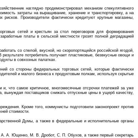
зяйственник наглядно продемонстрировал механизм спекулятивного
оимость затраты на выращивание, хранение и транспортировку, а на
х рисков. Производители фактически кредитуют крупные магазины,
.
торговых сетей и крестьян за стол переговоров для формирования
 заработные платы в сельской местности грозят полной деградацией
аботать со спелой, вкусной, но скоропортящейся российской ягодой,
В результате потребитель получает пластиковые, безвкусные овощи и
одукты в совхозных палатках.
ений со стороны федеральных торговых сетей, которые фактически
одителей и малого бизнеса к продуктовым полкам, используя скрытые
 и, что самое критичное, многомесячные отсрочки платежей за уже
а, вынуждая поставщиков снижать отпускные цены в ущерб качеству,
реждения. Кроме того, коммунисты подготовили законопроект против
жней стоимости.
дарственной Думы, а также в федеральные и исполнительные органы
А. А. Ющенко, М. В. Дробот, С. П. Обухов, а также первый секретарь