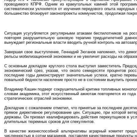
проводимого КПРФ. Одним из краеугольных камней этой программ
систематически уклоняется от изучения передового опыта народных
большинство блокирует законопроекты коммунистов, продолжая покро
Ситуация усугубляется регулярными атаками беспилотников на рос
повторяя разрушительную шоковую терапию тридцатилетней давнос
вынуждает региональные власти вводить ручной контроль на автозапр
Завершая свое выступление, Геннадий Зюганов напомнил, что демо
рельсы мобилизационной экономики и не увеличит расходы на образо
С основным докладом круглого стола выступил заместитель Предс
экономический срез, указав, что около семидесяти процентов ро
последние годы демонстрирует значительные успехи, кратно перевы
повальной бедности население просто не в состоянии выкупить произ
Владимир Кашин подверг сокрушительной критике топливных монополи
словам академика, этот искусственный ажиотаж повторяется из года
стратегических отраслей экономики.
Докладчик с сожалением отметил, что принятые за последнее десяти
прямое директивное регулирование цен. Ситуацию, при которой ве
державы. Он призвал квалифицировать действия перекупщиков в усл
длительных тюремных сроков для спекулянтов.
В качестве жизнеспособной альтернативы аграрный комитет предл
численностью в сотни магазинов, поставляя качественные продукты 