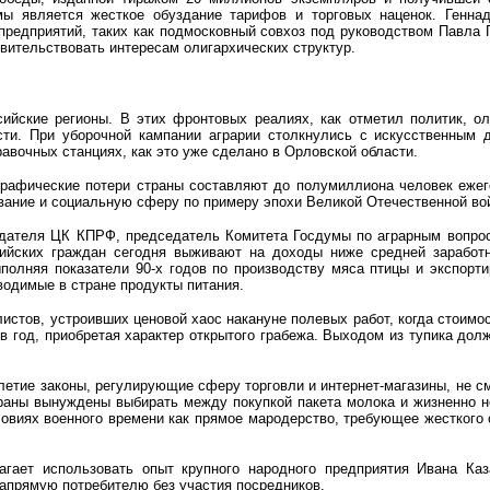
ы является жесткое обуздание тарифов и торговых наценок. Геннад
 предприятий, таких как подмосковный совхоз под руководством Павла 
вительствовать интересам олигархических структур.
сийские регионы. В этих фронтовых реалиях, как отметил политик, ол
ти. При уборочной кампании аграрии столкнулись с искусственным д
авочных станциях, как это уже сделано в Орловской области.
графические потери страны составляют до полумиллиона человек ежего
вание и социальную сферу по примеру эпохи Великой Отечественной во
едателя ЦК КПРФ, председатель Комитета Госдумы по аграрным вопрос
ссийских граждан сегодня выживают на доходы ниже средней зарабо
полняя показатели 90-х годов по производству мяса птицы и экспорт
водимые в стране продукты питания.
стов, устроивших ценовой хаос накануне полевых работ, когда стоимос
 в год, приобретая характер открытого грабежа. Выходом из тупика до
летие законы, регулирующие сферу торговли и интернет-магазины, не см
тераны вынуждены выбирать между покупкой пакета молока и жизненно 
овиях военного времени как прямое мародерство, требующее жесткого
агает использовать опыт крупного народного предприятия Ивана Каз
напрямую потребителю без участия посредников.