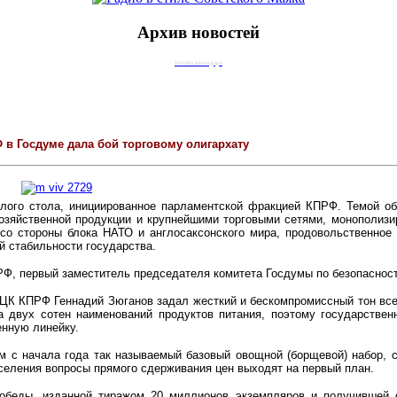
Архив новостей
Joomla календарь
 в Госдуме дала бой торговому олигархату
лого стола, инициированное парламентской фракцией КПРФ. Темой об
зяйственной продукции и крупнейшими торговыми сетями, монополизи
 со стороны блока НАТО и англосаксонского мира, продовольственное
й стабильности государства.
Ф, первый заместитель председателя комитета Госдумы по безопаснос
ЦК КПРФ Геннадий Зюганов задал жесткий и бескомпромиссный тон вс
а двух сотен наименований продуктов питания, поэтому государствен
нную линейку.
м с начала года так называемый базовый овощной (борщевой) набор, 
аселения вопросы прямого сдерживания цен выходят на первый план.
еды, изданной тиражом 20 миллионов экземпляров и получившей о