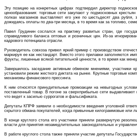
Эту позицию на конкретных цифрах подтвердил директор подмоско
ценообразования: торговые сети закупают у подмосковных крестьян
полках магазинов выставляют его уже по шестьдесят два рубля, 
дожидаясь оплаты по два-три месяца, в то время как за топливо, се
Павел Грудинин сослался на практику развитых стран, где госуд
справедливого баланса оптовых и розничных цен. Из-за игнорирова
кадрового потенциала отрасли.
Руководитель совхоза привел яркий пример с производством отечест
маркируя ее как нестандарт. Вместо этого прилавки заполняются им
фрукты, лишенные всякой питательной ценности, в то время как мен
Завершилось заседание активным обменом мнениями, участники кр
установили режим жесткого диктата на рынке. Крупные торговые ком
механизмы финансового прессинга.
К ним относятся принудительные промоакции на невыгодных услови
поставленный товар. В погоне за сверхприбылью сети выдавливают 
что ведет к засилью суррогатов и фальсификата.
Депутаты КПРФ заявили о необходимости введения уголовной ответс
скрытого обмана покупателей, когда привычные килограммовые или л
В конце круглого стола его участники приняли развернутую резол
власти для принятия незамедлительных законодательных и управленч
В работе круглого стола также приняли участие депутаты Государств