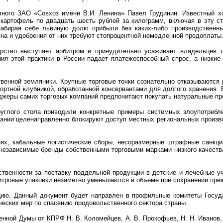
вного ЗАО «Совхоз имени В.И. Ленина» Павел Грудинин. Известный хо
 картофель по двадцать шесть рублей за килограмм, включая в эту ст
забирая себе львиную долю прибыли без каких-либо производственны
мена и удобрения от них требуют стопроцентной немедленной предоплаты
арство выступает арбитром и принудительно усаживает владельцев 
ния этой практики в России падает платежеспособный спрос, а низкие
венной земляники. Крупные торговые точки сознательно отказываются р
портной клубникой, обработанной консервантами для долгого хранения. 
еджеры самих торговых компаний предпочитают покупать натуральные пр
углого стола приводили конкретные примеры системных злоупотребл
пании целенаправленно блокируют доступ местных региональных произв
ях, кабальные логистические сборы, несоразмерные штрафные санкции
независимые бренды собственными торговыми марками низкого качеств
твенности за поставку поддельной продукции в детские и лечебные уч
итровые упаковки незаметно уменьшаются в объеме при сохранении пре
юцию. Данный документ будет направлен в профильные комитеты Госу
еских мер по спасению продовольственного сектора страны.
енной Думы от КПРФ Н. В. Коломейцев, А. В. Прокофьев, Н. Н. Иванов, 