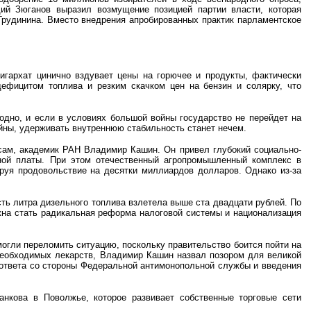
ий Зюганов выразил возмущение позицией партии власти, которая
Грудинина. Вместо внедрения апробированных практик парламентское
игархат цинично вздувает цены на горючее и продукты, фактически
ефицитом топлива и резким скачком цен на бензин и солярку, что
дно, и если в условиях большой войны государство не перейдет на
йны, удерживать внутреннюю стабильность станет нечем.
ам, академик РАН Владимир Кашин. Он привел глубокий социально-
тной платы. При этом отечественный агропромышленный комплекс в
ируя продовольствие на десятки миллиардов долларов. Однако из-за
ть литра дизельного топлива взлетела выше ста двадцати рублей. По
лжна стать радикальная реформа налоговой системы и национализация
огли переломить ситуацию, поскольку правительство боится пойти на
необходимых лекарств, Владимир Кашин назвал позором для великой
 ответа со стороны Федеральной антимонопольной службы и введения
анкова в Поволжье, которое развивает собственные торговые сети