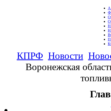
А
Ф
О
О
Н
Н
В
П
К
КПРФ
Новости
Ново
Воронежская област
топлив
Глав