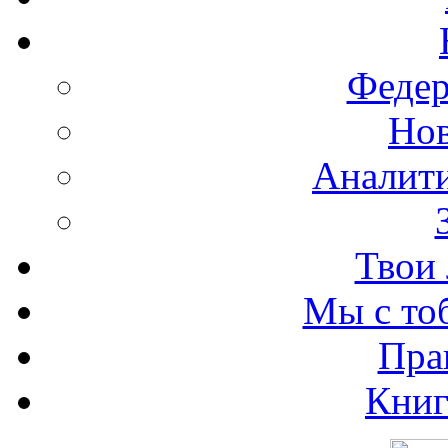
Федер
Нов
Аналити
Твои 
Мы с то
Пра
Книг