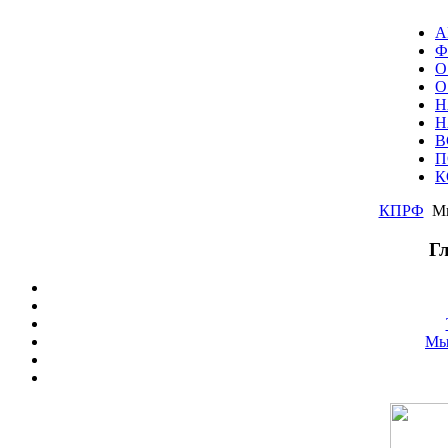
А
Ф
О
О
Н
Н
В
П
К
КПРФ
Мы
Г
Мы