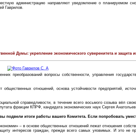
естную администрацию направляют уведомление о планируемом снос
ей Гаврилов.
твенной Думы: укрепление экономического суверенитета и защита и
енних преобразований вопросы собственности, управления государс
нт общественных отношений, основа устойчивости предприятий, ист
социальной справедливости, в течение всего восьмого созыва вёл сво
путата фракции КПРФ, кандидата экономических наук Сергея Анатоль
 вы подвели итоги работы вашего Комитета. Если попробовать умес
экономии» – в основе общественных отношений лежат отношения собстве
защиту интересов граждан, прежде всего самых уязвимых. И это не п