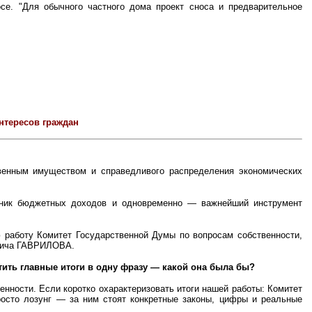
е. "Для обычного частного дома проект сноса и предварительное
нтересов граждан
твенным имуществом и справедливого распределения экономических
очник бюджетных доходов и одновременно — важнейший инструмент
ю работу Комитет Государственной Думы по вопросам собственности,
евича ГАВРИЛОВА.
тить главные итоги в одну фразу — какой она была бы?
нности. Если коротко охарактеризовать итоги нашей работы: Комитет
росто лозунг — за ним стоят конкретные законы, цифры и реальные