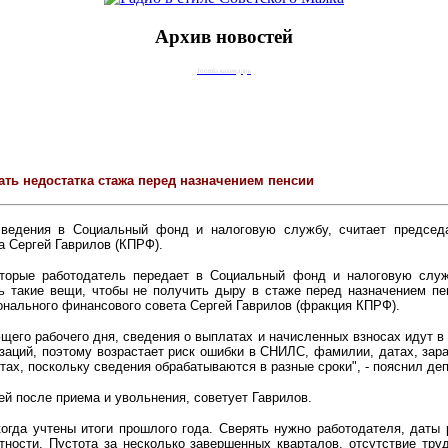
Архив новостей
Joomla календарь
ать недостатка стажа перед назначением пенсии
сведения в Социальный фонд и налоговую службу, считает председ
 Сергей Гаврилов (КПРФ).
орые работодатель передает в Социальный фонд и налоговую служб
ь такие вещи, чтобы не получить дыру в стаже перед назначением п
нального финансового совета Сергей Гаврилов (фракция КПРФ).
его рабочего дня, сведения о выплатах и начисленных взносах идут в 
изаций, поэтому возрастает риск ошибки в СНИЛС, фамилии, датах, зара
х, поскольку сведения обрабатываются в разные сроки", - пояснил деп
ей после приема и увольнения, советует Гаврилов.
когда учтены итоги прошлого года. Сверять нужно работодателя, даты 
тности. Пустота за несколько завершенных кварталов, отсутствие труд