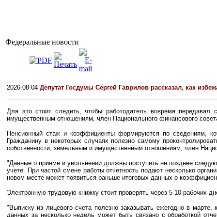
Федеральные новости
2026-08-04
Депутат Госдумы Сергей Гаврилов рассказал, как избеж
Для это стоит следить, чтобы работодатель вовремя передавал 
имущественным отношениям, член Национального финансового совета
Пенсионный стаж и коэффициенты формируются по сведениям, кот
Гражданину в некоторых случаях полезно самому проконтролироват
собственности, земельным и имущественным отношениям, член Нацио
"Данные о приеме и увольнении должны поступить не позднее следующ
учете. При частой смене работы отчетность подают несколько орган
новом месте может появиться раньше итоговых данных о коэффициента
Электронную трудовую книжку стоит проверять через 5-10 рабочих дн
"Выписку из лицевого счета полезно заказывать ежегодно в марте, 
данных за несколько недель может быть связано с обработкой отче