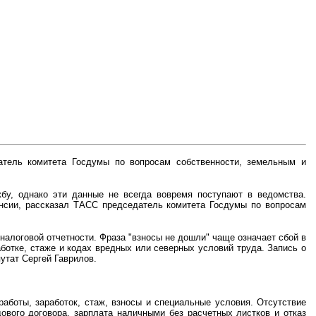
атель комитета Госдумы по вопросам собственности, земельным и
у, однако эти данные не всегда вовремя поступают в ведомства.
енсии, рассказал ТАСС председатель комитета Госдумы по вопросам
налоговой отчетности. Фраза "взносы не дошли" чаще означает сбой в
ботке, стаже и кодах вредных или северных условий труда. Запись о
утат Сергей Гаврилов.
работы, заработок, стаж, взносы и специальные условия. Отсутствие
ового договора, зарплата наличными без расчетных листков и отказ