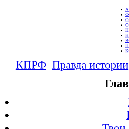
А
Ф
О
О
Н
Н
В
П
К
КПРФ
Правда истории
Глав
Твои 