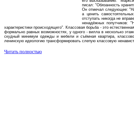
его высказыванию. "Маркси
писал: "Обязанность хранит
Он отмечал следующее: "На
а ценить самостоятельных
отступать никогда не впра
ненадёжных попутчиков: "
характеристики происходящего". Классовая борьба - это естественная
формально равных возможностях, у одного - вилла в несколько этажей
скудный минимум одежды и мебели и съёмная квартира, классовое
ленинскую идеологию трансформировать слепую классовую ненависть
Читать полностью