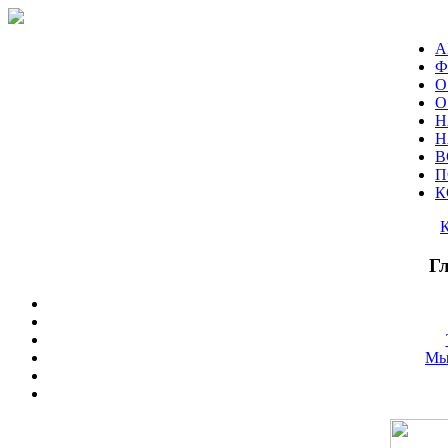
А
Ф
О
О
Н
Н
В
П
К
Г
Мы