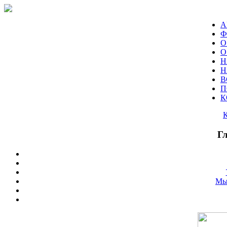
А
Ф
О
О
Н
Н
В
П
К
Г
Мы