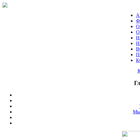
А
Ф
О
О
Н
Н
В
П
К
Г
Мы