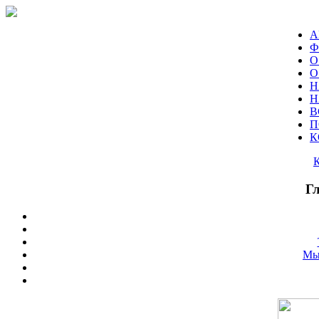
А
Ф
О
О
Н
Н
В
П
К
Г
Мы