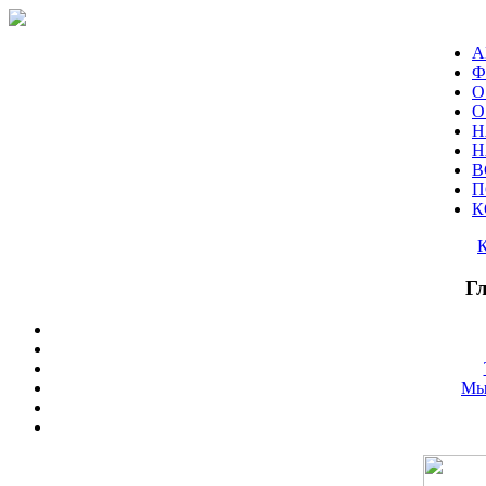
А
Ф
О
О
Н
Н
В
П
К
Г
Мы