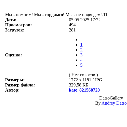
Мы - помним! Мы - гордимся! Мы - не подведем!-11
Дата:
05.05.2025 17:22
Просмотров:
494
Загрузок:
281
1
2
Оценка:
3
4
5
( Нет голосов )
Размеры:
1772 x 1181 / JPG
Размер файла:
329,58 КБ
Автор:
kate_821568720
DatsoGallery
By
Andrey Datso