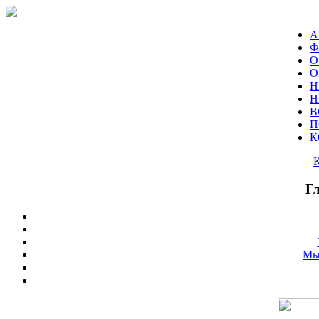
А
Ф
О
О
Н
Н
В
П
К
Г
Мы