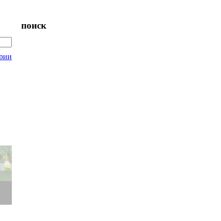
поиск
рии