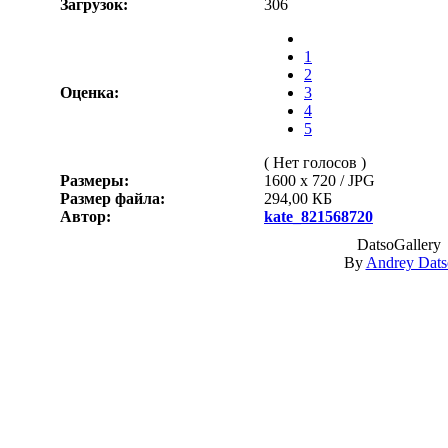
Загрузок:
306
1
2
Оценка:
3
4
5
( Нет голосов )
Размеры:
1600 x 720 / JPG
Размер файла:
294,00 КБ
Автор:
kate_821568720
DatsoGallery
By
Andrey Dats