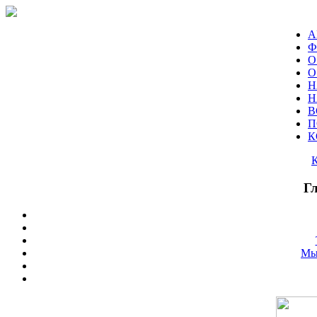
А
Ф
О
О
Н
Н
В
П
К
Г
Мы