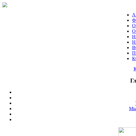
А
Ф
О
О
Н
Н
В
П
К
Г
Мы