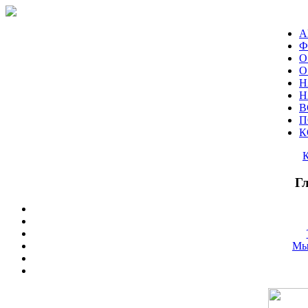
А
Ф
О
О
Н
Н
В
П
К
Г
Мы