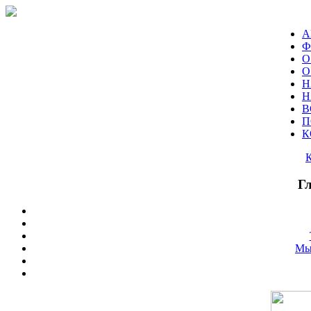
А
Ф
О
О
Н
Н
В
П
К
Г
Мы