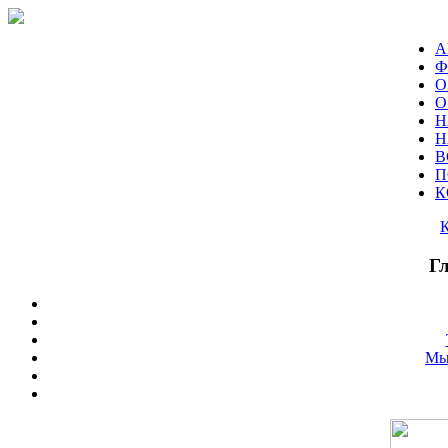
А
Ф
О
О
Н
Н
В
П
К
Г
Мы