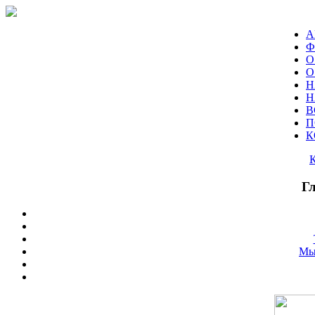
А
Ф
О
О
Н
Н
В
П
К
Г
Мы