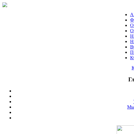
А
Ф
О
О
Н
Н
В
П
К
Г
Мы