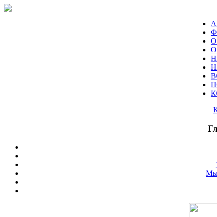
А
Ф
О
О
Н
Н
В
П
К
Г
Мы