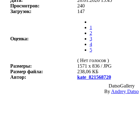
Дата:
26.01.2026 15:45
Просмотров:
240
Загрузок:
147
1
2
Оценка:
3
4
5
( Нет голосов )
Размеры:
1571 x 836 / JPG
Размер файла:
238,06 КБ
Автор:
kate_821568720
DatsoGallery
By
Andrey Datso