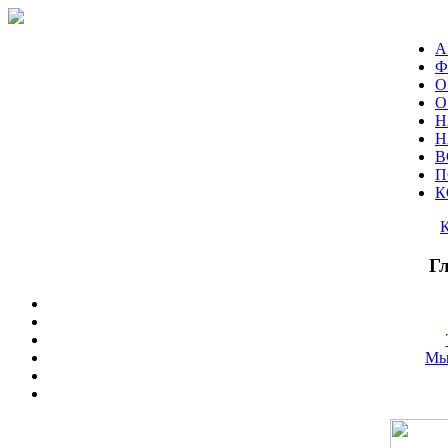
А
Ф
О
О
Н
Н
В
П
К
Г
Мы