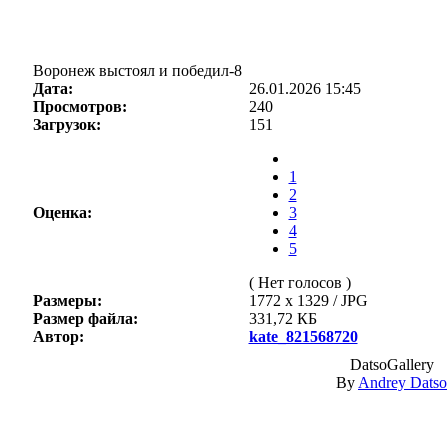
Воронеж выстоял и победил-8
Дата:
26.01.2026 15:45
Просмотров:
240
Загрузок:
151
1
2
Оценка:
3
4
5
( Нет голосов )
Размеры:
1772 x 1329 / JPG
Размер файла:
331,72 КБ
Автор:
kate_821568720
DatsoGallery
By
Andrey Datso