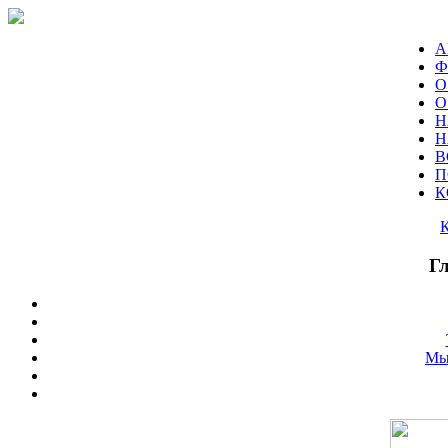
А
Ф
О
О
Н
Н
В
П
К
Г
Мы