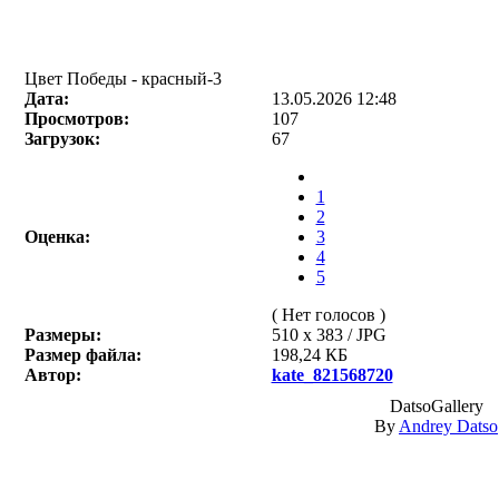
Цвет Победы - красный-3
Дата:
13.05.2026 12:48
Просмотров:
107
Загрузок:
67
1
2
Оценка:
3
4
5
( Нет голосов )
Размеры:
510 x 383 / JPG
Размер файла:
198,24 КБ
Автор:
kate_821568720
DatsoGallery
By
Andrey Datso