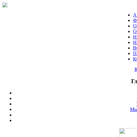
А
Ф
О
О
Н
Н
В
П
К
Г
Мы