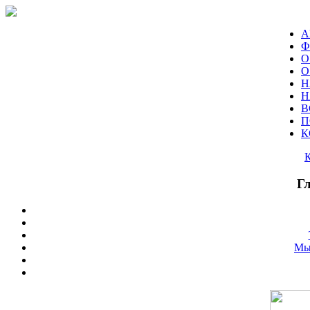
А
Ф
О
О
Н
Н
В
П
К
Г
Мы