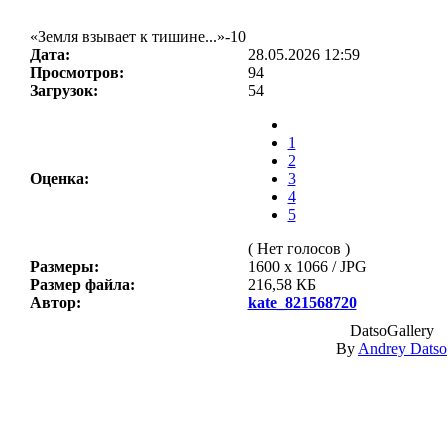
«Земля взывает к тишине...»-10
Дата:
28.05.2026 12:59
Просмотров:
94
Загрузок:
54
1
2
Оценка:
3
4
5
( Нет голосов )
Размеры:
1600 x 1066 / JPG
Размер файла:
216,58 КБ
Автор:
kate_821568720
DatsoGallery
By
Andrey Datso