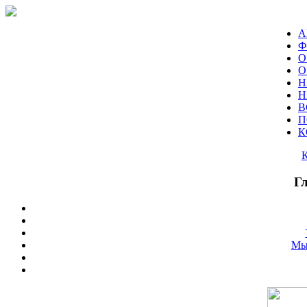
А
Ф
О
О
Н
Н
В
П
К
Г
Мы