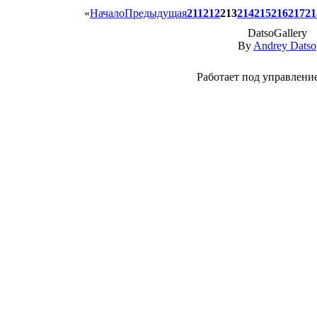
«
Начало
Предыдущая
211
212
213
214
215
216
217
21
DatsoGallery
By
Andrey Datso
Работает под управлен