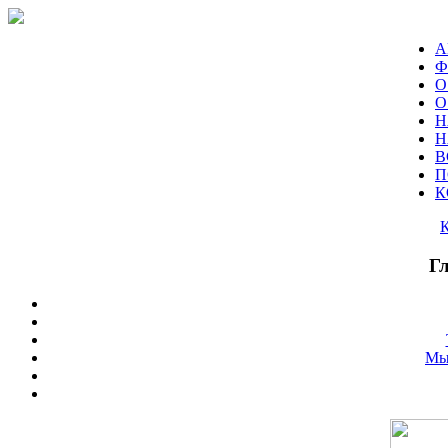
А
Ф
О
О
Н
Н
В
П
К
Г
Мы