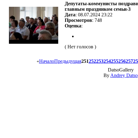
Депутаты-коммунисты поздрави
главным праздником семьи-3
Дата
: 08.07.2024 23:22
Просмотров
: 748
Оценка
:
( Нет голосов )
«
Начало
Предыдущая
251
252
253
254
255
256
257
25
DatsoGallery
By
Andrey Datso