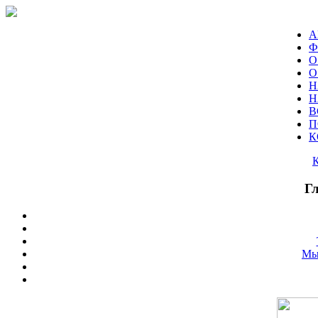
А
Ф
О
О
Н
Н
В
П
К
Г
Мы