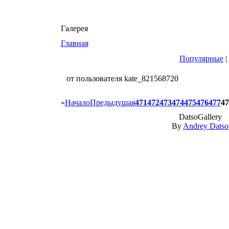
Галерея
Главная
Популярные
|
от пользователя kate_821568720
«
Начало
Предыдущая
471
472
473
474
475
476
477
47
DatsoGallery
By
Andrey Datso