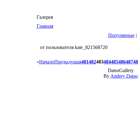
Галерея
Главная
Популярные
|
от пользователя kate_821568720
«
Начало
Предыдущая
481
482
483
484
485
486
487
48
DatsoGallery
By
Andrey Datso