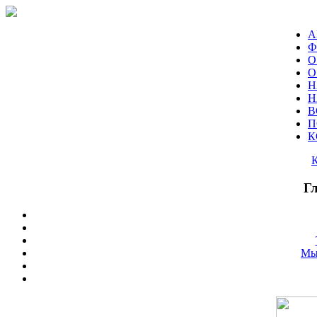
А
Ф
О
О
Н
Н
В
П
К
Г
Мы