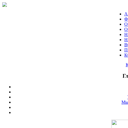
А
Ф
О
О
Н
Н
В
П
К
Г
Мы