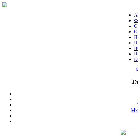
А
Ф
О
О
Н
Н
В
П
К
Г
Мы