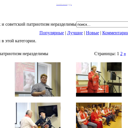
Joomla календарь
 и советский патриотизм неразделимы
Популярные
|
Лучшие
|
Новые
|
Комментари
в этой категории.
 патриотизм неразделимы
Страницы: 1
2
»