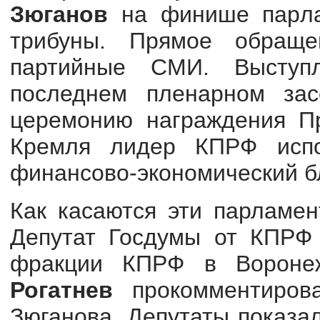
Зюганов
на финише парлам
трибуны. Прямое обращ
партийные СМИ. Выступ
последнем пленарном зас
церемонию награждения Пр
Кремля лидер КПРФ испол
финансово-экономический бл
Как касаются эти парламен
Депутат Госдумы от КПР
фракции КПРФ в Вороне
Рогатнев
прокомментирова
Зюганова. Депутаты показа